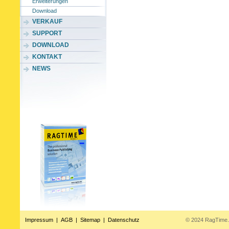
Erweiterungen
Download
VERKAUF
SUPPORT
DOWNLOAD
KONTAKT
NEWS
Impressum
|
AGB
|
Sitemap
|
Datenschutz
© 2024 RagTime