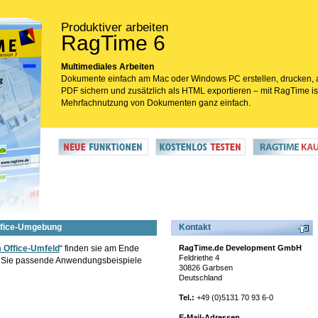
Produktiver arbeiten
RagTime 6
Multimediales Arbeiten
Dokumente einfach am Mac oder Windows PC erstellen, drucken, 
PDF sichern und zusätzlich als HTML exportieren – mit RagTime is
Mehrfachnutzung von Dokumenten ganz einfach.
Office-Umgebung
Kontakt
 Office-Umfeld
“ finden sie am Ende
RagTime.de Development GmbH
Feldriethe 4
en Sie passende Anwendungsbeispiele
30826 Garbsen
Deutschland
Tel.:
+49 (0)5131 70 93 6-0
E-Mail-Adressen