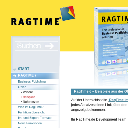
START
RAGTIME 7
Business Publishing
Office
RagTime 6 – Beispiele aus der 
• Vorteile
• Beispiele
Auf der Übersichtsseite
„
RagTime im
• Referenzen
jedes Absatzes einen Link, über d
Was ist RagTime?
angezeigt bekommen.
Funktionsübersicht
Im- und Export-Formate
Ihr RagTime.de Development Team
Neue Funktionen