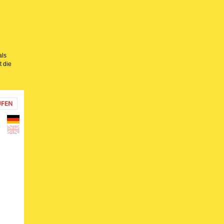
als
t die