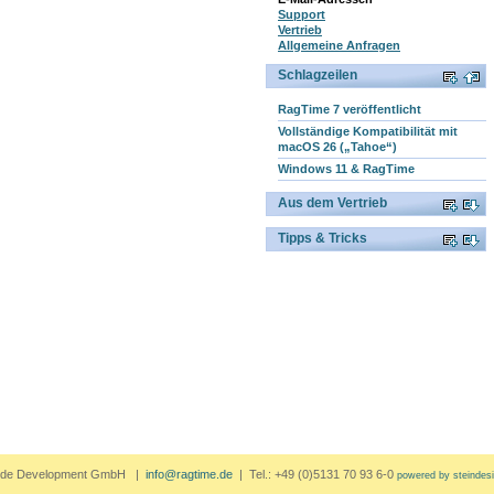
Support
Vertrieb
Allgemeine Anfragen
Schlagzeilen
RagTime 7 veröffentlicht
Vollständige Kompatibilität mit
macOS 26 („Tahoe“)
Windows 11 & RagTime
Aus dem Vertrieb
Tipps & Tricks
.de Development GmbH |
info@ragtime.de
| Tel.: +49 (0)5131 70 93 6-0
powered by steindes