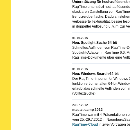
Unterstützung für hochauflösende 
RagTime unterstützt hochauflösende 
glasklaren Darstellung von RagTim
Benutzeroberfläche. Dadurch stehe
verbesserte Textqualität, besser les
in doppelter Auflösung u. v. m. zur V
01.10.2015
Neu: Spotlight Suche 64-bit
Schnelles Auffinden von RagTime-Do
Spotlight-Adapter in RagTime 6.6. Mit
RagTime-Dokumente über eine Vollte
01.10.2015
Neu: Windows Search 64-bit
Der RagTime-Importer for Windows Se
funktioniert unter allen 64-bit Wind
erlaubt das schnelle Auffinden von
(Volltextsuche).
23.07.2012
mac at camp 2012
RagTime war mit 4 Präsentationen 
vom 25.-29.7.2012 in Naumburg/Saale
RagTime-Cloud
in zwei Vorträgen be