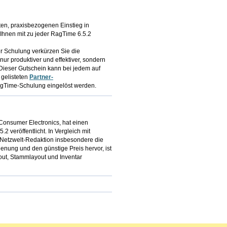
en, praxisbezogenen Einstieg in
Ihnen mit zu jeder RagTime 6.5.2
r Schulung verkürzen Sie die
nur produktiver und effektiver, sondern
. Dieser Gutschein kann bei jedem auf
 gelisteten
Partner-
agTime-Schulung eingelöst werden.
 Consumer Electronics, hat einen
2 veröffentlicht. In Vergleich mit
etzwelt-Redaktion insbesondere die
enung und den günstige Preis hervor, ist
ut, Stammlayout und Inventar