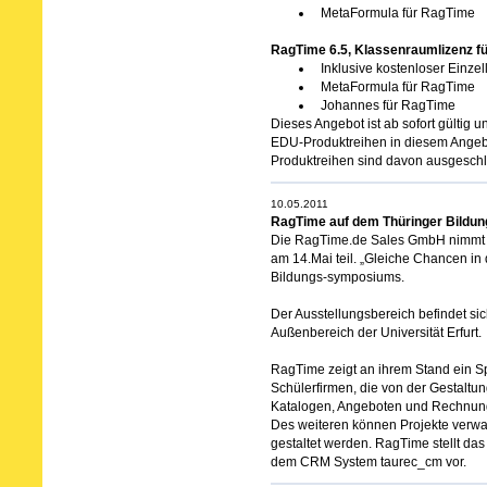
MetaFormula für RagTime
RagTime 6.5, Klassenraumlizenz für
Inklusive kostenloser Einz
MetaFormula für RagTime
Johannes für RagTime
Dieses Angebot ist ab sofort gültig 
EDU-Produktreihen in diesem Angebo
Produktreihen sind davon ausgesch
10.05.2011
RagTime auf dem Thüringer Bildu
Die RagTime.de Sales GmbH nimmt
am 14.Mai teil. „Gleiche Chancen in 
Bildungs-symposiums.
Der Ausstellungsbereich befindet s
Außenbereich der Universität Erfurt.
RagTime zeigt an ihrem Stand ein S
Schülerfirmen, die von der Gestaltung
Katalogen, Angeboten und Rechnung
Des weiteren können Projekte verw
gestaltet werden. RagTime stellt d
dem CRM System taurec_cm vor.