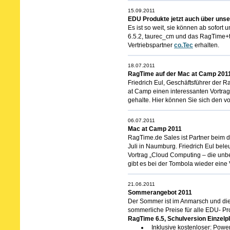
15.09.2011
EDU Produkte jetzt auch über unse
Es ist so weit, sie können ab sofor
6.5.2, taurec_cm und das RagTime+
Vertriebspartner
co.Tec
erhalten.
18.07.2011
RagTime auf der Mac at Camp 201
Friedrich Eul, Geschäftsführer der
at Camp einen interessanten Vortra
gehalte. Hier können Sie sich den v
06.07.2011
Mac at Camp 2011
RagTime.de Sales ist Partner beim 
Juli in Naumburg. Friedrich Eul bel
Vortrag „Cloud Computing – die unb
gibt es bei der Tombola wieder eine
21.06.2011
Sommerangebot 2011
Der Sommer ist im Anmarsch und di
sommerliche Preise für alle EDU- Pr
RagTime 6.5, Schulversion Einzelpla
Inklusive kostenloser: Powe