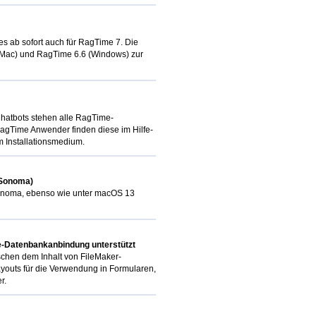
es ab sofort auch für RagTime 7. Die
 (Mac) und RagTime 6.6 (Windows) zur
Chatbots stehen alle RagTime-
agTime Anwender finden diese im Hilfe-
 Installationsmedium.
(Sonoma)
Sonoma, ebenso wie unter macOS 13
e-Datenbankanbindung unterstützt
schen dem Inhalt von FileMaker-
outs für die Verwendung in Formularen,
r.