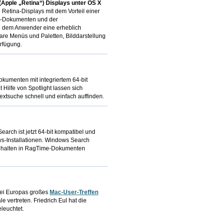
(Apple „Retina“) Displays unter OS X
Retina-Displays mit dem Vorteil einer
e-Dokumenten und der
n dem Anwender eine erheblich
bare Menüs und Paletten, Bilddarstellung
erfügung.
kumenten mit integriertem 64-bit
 Hilfe von Spotlight lassen sich
xtsuche schnell und einfach auffinden.
arch ist jetzt 64-bit kompatibel und
ows-Installationen. Windows Search
 Inhalten in RagTime-Dokumenten
bei Europas großes
Mac-User-Treffen
 vertreten. Friedrich Eul hat die
leuchtet.