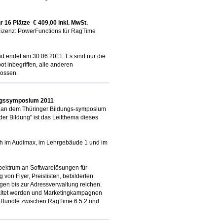
 16 Plätze € 409,00 inkl. MwSt.
ellizenz: PowerFunctions für RagTime
und endet am 30.06.2011. Es sind nur die
t inbegriffen, alle anderen
lossen.
ngssymposium 2011
 an dem Thüringer Bildungs-symposium
der Bildung" ist das Leitthema dieses
ich im Audimax, im Lehrgebäude 1 und im
pektrum an Softwarelösungen für
 von Flyer, Preislisten, bebilderten
en bis zur Adressverwaltung reichen.
altet werden und Marketingkampagnen
as Bundle zwischen RagTime 6.5.2 und