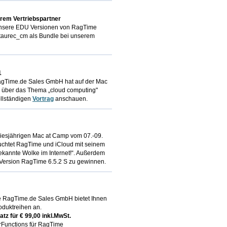
rem Vertriebspartner
t unsere EDU Versionen von RagTime
taurec_cm als Bundle bei unserem
1
 RagTime.de Sales GmbH hat auf der Mac
g über das Thema „cloud computing"
ollständigen
Vortrag
anschauen.
diesjährigen Mac at Camp vom 07.-09.
euchtet RagTime und iCloud mit seinem
ekannte Wolke im Internet!“. Außerdem
 Version RagTime 6.5.2 S zu gewinnen.
e RagTime.de Sales GmbH bietet Ihnen
oduktreihen an.
tz für € 99,00 inkl.MwSt.
rFunctions für RagTime