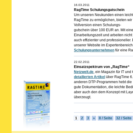
16.03.2011
RagTime Schulungsgutschein
Um unseren Neukunden einen leicht
RagTime zu ermöglichen, bieten wir 
Vollversion einen Schulungs-
gutschein über 100 EUR an. Mit eine
Einarbeitungszeit und arbeiten nicht 
auch effizienter und professioneller
unserer Website im Expertenbereich
Schulungsunternehmen
für eine R
22.02.2011
Einsatzspektrum von „RagTime“
Netzwelt.de
, ein Magazin für IT und
detailierten Artikel
über RagTime 6.5.
anderen DTP-Programmen hebt die N
gute Dokumentation, die leichte Bedi
aber auch den dem Konzept mit Layo
überzeugt.
1
2
3
»
8 / Seite
32 / Seite