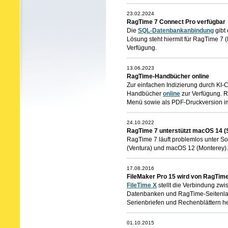
23.02.2024
RagTime 7 Connect Pro verfügbar
Die
SQL-Datenbankanbindung
gibt 
Lösung steht hiermit für RagTime 7
Verfügung.
13.06.2023
RagTime-Handbücher online
Zur einfachen Indizierung durch KI-
Handbücher
online
zur Verfügung. R
Menü sowie als PDF-Druckversion im
24.10.2022
RagTime 7 unterstützt macOS 14 
RagTime 7 läuft problemlos unter 
(Ventura) und macOS 12 (Monterey).
17.08.2016
FileMaker Pro 15 wird von RagTim
FileTime X
stellt die Verbindung zwi
Datenbanken und RagTime-Seitenlay
Serienbriefen und Rechenblättern he
01.10.2015